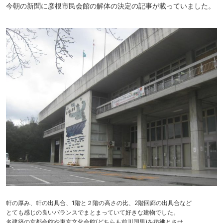
今朝の新聞に彦根市民会館の解体の決定の記事が載っていました。
軒の厚み、軒の出具合、1階と２階の高さの比、2階回廊の出具合など
とても感じの良いバランスでまとまっていて好きな建物でした。
名建築の京都会館や東京文化会館(どちらも前川国男)を彷彿とさせ、