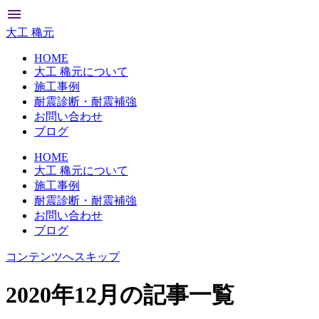
menu
大工 穐元
HOME
大工 穐元について
施工事例
耐震診断・耐震補強
お問い合わせ
ブログ
HOME
大工 穐元について
施工事例
耐震診断・耐震補強
お問い合わせ
ブログ
コンテンツへスキップ
2020年12月の記事一覧