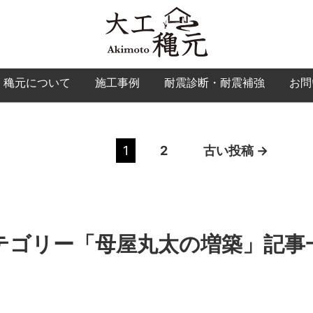
大工 穐元
 穐元について
施工事例
耐震診断・耐震補強
お問
←
新しい
投稿
1
2
古い
投稿
→
テゴリー「母屋丸太の増築」記事