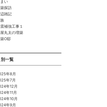
住まい
建築探訪
身辺雑記
家族
耐震補強工事１
母屋丸太の増築
新築O邸
月別一覧
025年8月
025年7月
024年12月
024年11月
024年10月
024年9月