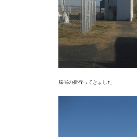
帰省の折行ってきました