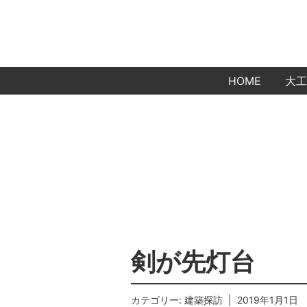
HOME
大工
剣が先灯台
カテゴリー:
建築探訪
| 2019年1月1日