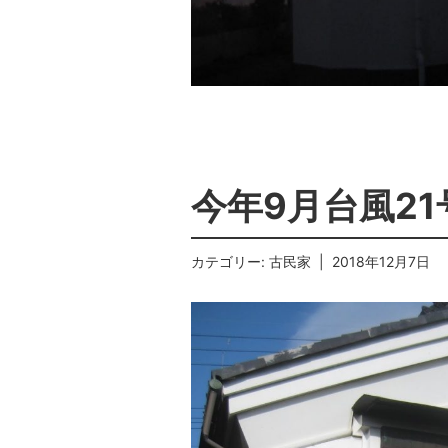
今年9月台風2
カテゴリー:
古民家
| 2018年12月7日