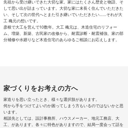
先祖から受け継いできた大切な家。家にはたくさん歴史と物語、そ
して思い出が詰まっています。大切な家に末長く住んでいただきた
い、そして次の世代へとまた引き継いでいただきたい……それが大
工 穐元の想いです。
彦根で大工を営んで10数年。大工 穐元は、木造住宅のリフォー
ム、増築、新築、古民家の改修から、耐震診断・耐震補強、家の部
分補修や水廻りなど木造住宅のあらゆるご相談にお応えします。
家づくりをお考えの方へ
家造りを思い立ったとき、様々な選択肢があります。
何から手をつけてよいのか困ってしまう方もいるのではないかと思
います。
相談先としては、設計事務所、ハウスメーカー、地元工務店、大
工、があります。各々に特色がありますので、結局一度会って話を