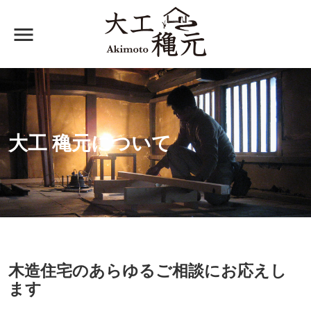
menu
大工 穐元
大工 穐元について
木造住宅のあらゆるご相談にお応えし
ます