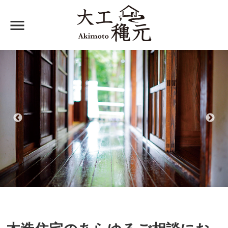
menu
大工 穐元