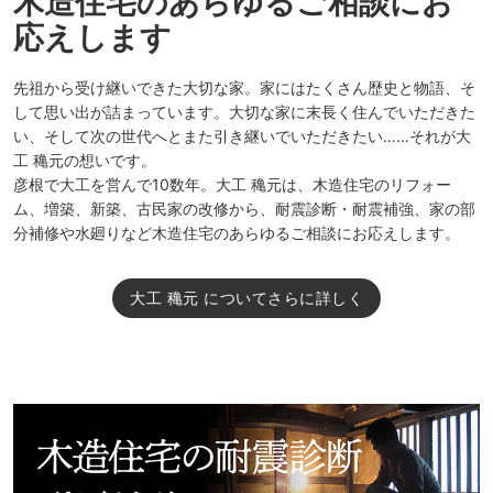
木造住宅のあらゆるご相談にお
応えします
先祖から受け継いできた大切な家。家にはたくさん歴史と物語、そ
して思い出が詰まっています。大切な家に末長く住んでいただきた
い、そして次の世代へとまた引き継いでいただきたい……それが大
工 穐元の想いです。
彦根で大工を営んで10数年。大工 穐元は、木造住宅のリフォー
ム、増築、新築、古民家の改修から、耐震診断・耐震補強、家の部
分補修や水廻りなど木造住宅のあらゆるご相談にお応えします。
大工 穐元 についてさらに詳しく