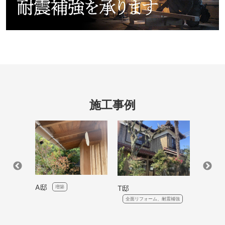
施工事例
ム＆耐震
A邸
O邸
T邸
増築
新
＆耐震補強
全面リフォーム、耐震補強